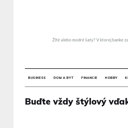
Skip
to
content
Žlté alebo modré šaty? V ktorej banke za
BUSINESS
DOM A BYT
FINANCIE
HOBBY
K
Buďte vždy štýlový vď