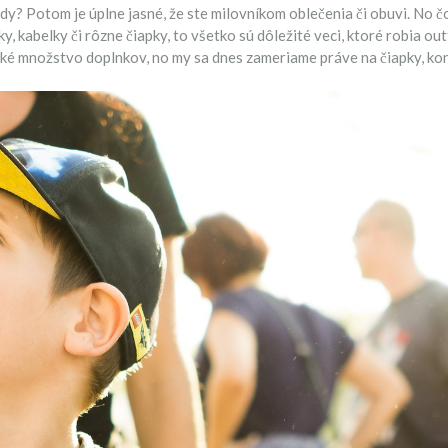
dy? Potom je úplne jasné, že ste milovníkom oblečenia či obuvi. No č
 kabelky či rôzne čiapky, to všetko sú dôležité veci, ktoré robia out
ké množstvo doplnkov, no my sa dnes zameriame práve na čiapky, kon