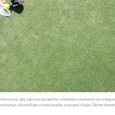
vetloružová, aby vám naozaj ladili ku všetkému a nemuseli ste si kupov
ch poskytuje užívateľkám vysokú kvalitu a luxusný dizajn. Okrem dámsk