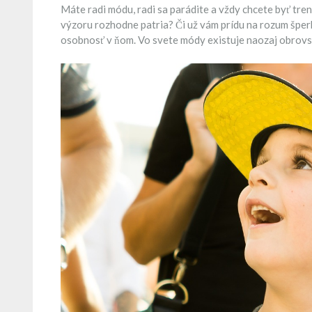
Máte radi módu, radi sa parádite a vždy chcete byť tren
výzoru rozhodne patria? Či už vám prídu na rozum šperky,
osobnosť v ňom. Vo svete módy existuje naozaj obrovs