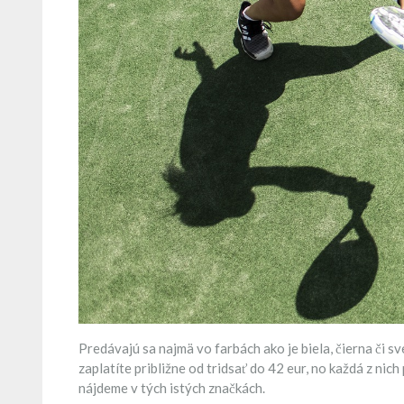
Predávajú sa najmä vo farbách ako je biela, čierna či s
zaplatíte približne od tridsať do 42 eur, no každá z ni
nájdeme v tých istých značkách.