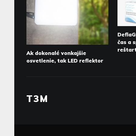
DeflaG
čas a 
reštar
Ak dokonalé vonkajšie
osvetlenie, tak LED reflektor
T3M