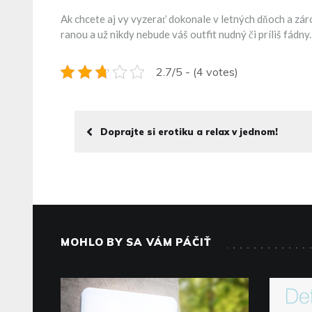
Ak chcete aj vy vyzerať dokonale v letných dňoch a zár
ranou a už nikdy nebude váš outfit nudný či príliš fádny.
2.7/5 - (4 votes)
Doprajte si erotiku a relax v jednom!
MOHLO BY SA VÁM PÁČIŤ