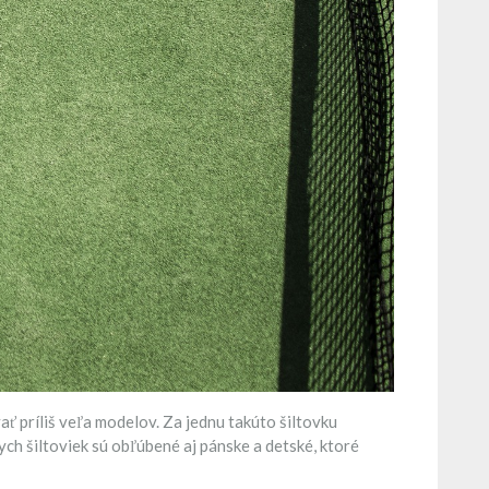
ať príliš veľa modelov. Za jednu takúto šiltovku
ych šiltoviek sú obľúbené aj pánske a detské, ktoré