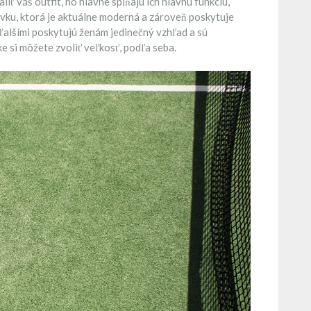
iť váš outfit, no hlavne spĺňajú ich hlavnú funkciu,
ltovku, ktorá je aktuálne moderná a zároveň poskytuje
 ďalšími poskytujú ženám jedinečný vzhľad a sú
e si môžete zvoliť veľkosť, podľa seba.