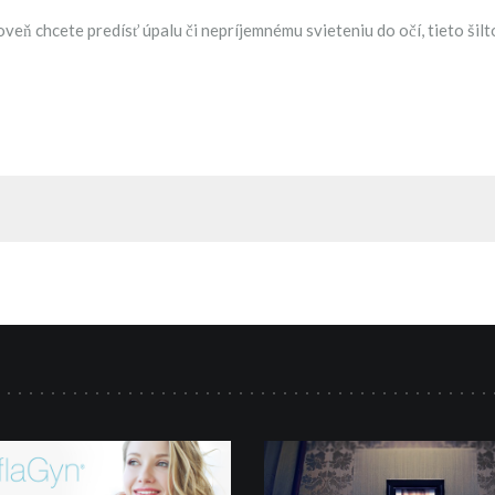
oveň chcete predísť úpalu či nepríjemnému svieteniu do očí, tieto ši