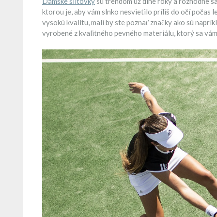
Dámske šiltovky
sú trendom už dlhé roky a rozhodne sa 
ktorou je, aby vám slnko nesvietilo príliš do očí počas 
vysokú kvalitu, mali by ste poznať značky ako sú naprík
vyrobené z kvalitného pevného materiálu, ktorý sa vám 