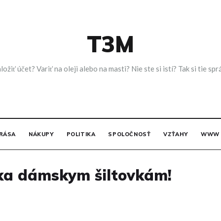
T3M
ložiť účet? Variť na oleji alebo na masti? Nie ste si istí? Tak si tie
RÁSA
NÁKUPY
POLITIKA
SPOLOČNOSŤ
VZŤAHY
WWW
aka dámskym šiltovkám!