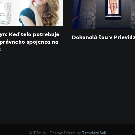
yn: Keď telo potrebuje
Dokonalá šou v Prievidz
správneho spojenca na
t
© T3m.sk
|
Theme: Pritam by
Template Sell
.