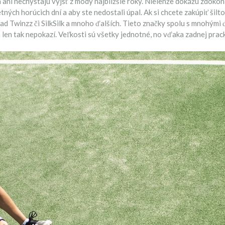
ani nechystajú vyjsť z módy najbližšie roky. Nielenže dokážu zdokonal
letných horúcich dní a aby ste nedostali úpal. Ak si chcete zakúpiť ši
lad Twinzz či SilkSilk a mnoho ďalších. Tieto značky spolu s mnohými
len tak nepokazí. Veľkosti sú všetky jednotné, no vďaka zadnej prack