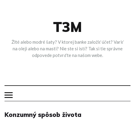
Skip
to
content
T3M
Žlté alebo modré šaty? V ktorej banke založiť účet? Variť
na oleji alebo na masti? Nie ste si istí? Tak si tie správne
odpovede potvrďte na našom webe.
Konzumný spôsob života