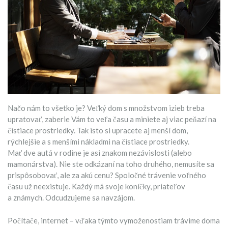
Načo nám to všetko je? Veľký dom s množstvom izieb treba
upratovať, zaberie Vám to veľa času a miniete aj viac peňazí na
čistiace prostriedky. Tak isto si upracete aj menší dom,
rýchlejšie a s menšími nákladmi na čistiace prostriedky.
Mať dve autá v rodine je asi znakom nezávislosti (alebo
mamonárstva). Nie ste odkázaní na toho druhého, nemusíte sa
prispôsobovať, ale za akú cenu? Spoločné trávenie voľného
času už neexistuje. Každý má svoje koníčky, priateľov
a známych. Odcudzujeme sa navzájom.
Počítače, internet – vďaka týmto vymoženostiam trávime doma