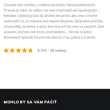
Chceme mať všetko, s vidinou prísľubu ľahšej budúcnosti.
Pravda je taká, že vôbec nie sme šťastnejší ani spokojnejší …
beháme z jednej práce do druhej len preto aby sme si mohli
zadovážiť to, čo vlastne ani nepotrebujeme. Splácame pôžičky
a hypotéky za domy a autá, bez ktorých by sme sa zaobišli. Sme
unavení, zničení, nervózni, podráždení,… len nie šťastní.
Konzumný spôsob života nás uberá o čas, pokoj a šťastie.
4.7/5 - (9 votes)
MOHLO BY SA VÁM PÁČIŤ