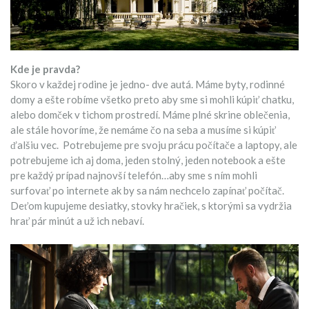
Kde je pravda?
Skoro v každej rodine je jedno- dve autá. Máme byty, rodinné
domy a ešte robíme všetko preto aby sme si mohli kúpiť chatku,
alebo domček v tichom prostredí. Máme plné skrine oblečenia,
ale stále hovoríme, že nemáme čo na seba a musíme si kúpiť
ďalšiu vec. Potrebujeme pre svoju prácu počítače a laptopy, ale
potrebujeme ich aj doma, jeden stolný, jeden notebook a ešte
pre každý prípad najnovší telefón…aby sme s ním mohli
surfovať po internete ak by sa nám nechcelo zapínať počítač.
Deťom kupujeme desiatky, stovky hračiek, s ktorými sa vydržia
hrať pár minút a už ich nebaví.