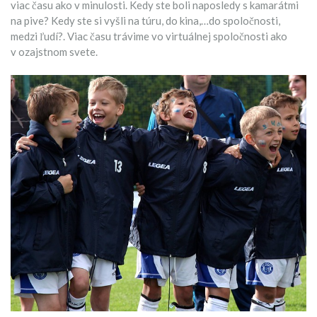
viac času ako v minulosti. Kedy ste boli naposledy s kamarátmi
na pive? Kedy ste si vyšli na túru, do kina,…do spoločnosti,
medzi ľudí?. Viac času trávime vo virtuálnej spoločnosti ako
v ozajstnom svete.