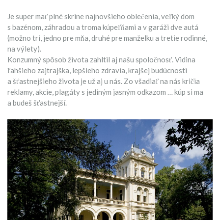
Je super mať plné skrine najnovšieho oblečenia, veľký dom
s bazénom, záhradou a troma kúpeľňami a v garáži dve autá
(možno tri, jedno pre mňa, druhé pre manželku a tretie rodinné,
na výlety).
Konzumný spôsob života zahltil aj našu spoločnosť. Vidina
ľahšieho zajtrajška, lepšieho zdravia, krajšej budúcnosti
a šťastnejšieho života je už aj u nás. Zo všadiaľ na nás kričia
reklamy, akcie, plagáty s jediným jasným odkazom … kúp si ma
a budeš šťastnejší.