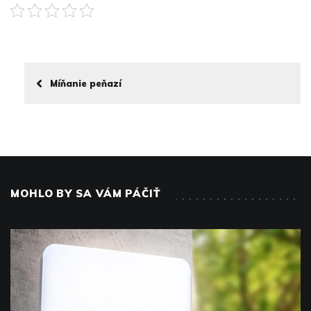
Míňanie peňazí
MOHLO BY SA VÁM PÁČIŤ