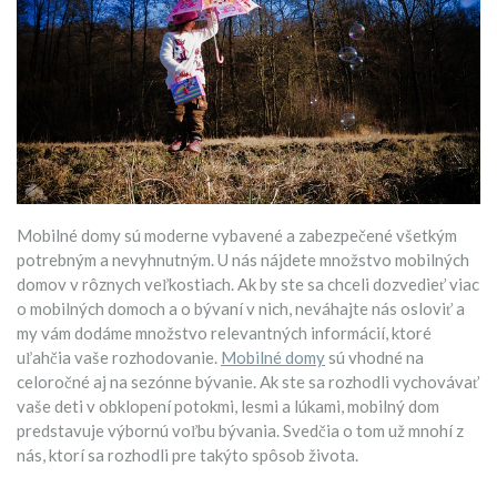
Mobilné domy sú moderne vybavené a zabezpečené všetkým
potrebným a nevyhnutným.
U nás nájdete množstvo mobilných
domov v rôznych veľkostiach. Ak by ste sa chceli dozvedieť viac
o mobilných domoch a o bývaní v nich, neváhajte nás osloviť a
my vám dodáme množstvo relevantných informácií, ktoré
uľahčia vaše rozhodovanie.
Mobilné domy
sú vhodné na
celoročné aj na sezónne bývanie. Ak ste sa rozhodli vychovávať
vaše deti v obklopení potokmi, lesmi a lúkami, mobilný dom
predstavuje výbornú voľbu bývania. Svedčia o tom už mnohí z
nás, ktorí sa rozhodli pre takýto spôsob života.