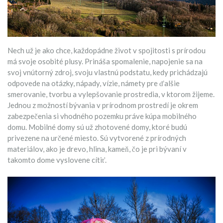
Nech už je ako chce, každopádne život v spojitosti s prírodou
má svoje osobité plusy. Prináša spomalenie, napojenie sa na
svoj vnútorný zdroj, svoju vlastnú podstatu, kedy prichádzajú
odpovede na otázky, nápady, vízie, námety pre ďalšie
smerovanie, tvorbu a vylepšovanie prostredia, v ktorom žijeme.
Jednou z možností bývania v prírodnom prostredí je okrem
zabezpečenia si vhodného pozemku práve kúpa mobilného
domu. Mobilné domy sú už zhotovené domy, ktoré budú
privezene na určené miesto. Sú vytvorené z prírodných
materiálov, ako je drevo, hlina, kameň, čo je pri bývaní v
takomto dome vyslovene cítiť.