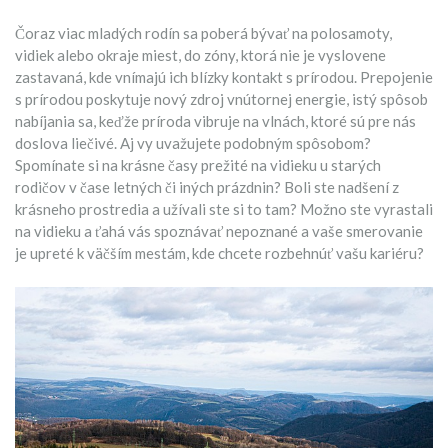
Čoraz viac mladých rodín sa poberá bývať na polosamoty,
vidiek alebo okraje miest, do zóny, ktorá nie je vyslovene
zastavaná, kde vnímajú ich blízky kontakt s prírodou. Prepojenie
s prírodou poskytuje nový zdroj vnútornej energie, istý spôsob
nabíjania sa, keďže príroda vibruje na vlnách, ktoré sú pre nás
doslova liečivé. Aj vy uvažujete podobným spôsobom?
Spomínate si na krásne časy prežité na vidieku u starých
rodičov v čase letných či iných prázdnin? Boli ste nadšení z
krásneho prostredia a užívali ste si to tam? Možno ste vyrastali
na vidieku a ťahá vás spoznávať nepoznané a vaše smerovanie
je upreté k väčším mestám, kde chcete rozbehnúť vašu kariéru?