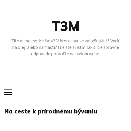
Skip
to
content
T3M
Žlté alebo modré šaty? V ktorej banke založiť účet? Variť
na oleji alebo na masti? Nie ste si istí? Tak si tie správne
odpovede potvrďte na našom webe.
Na ceste k prírodnému bývaniu