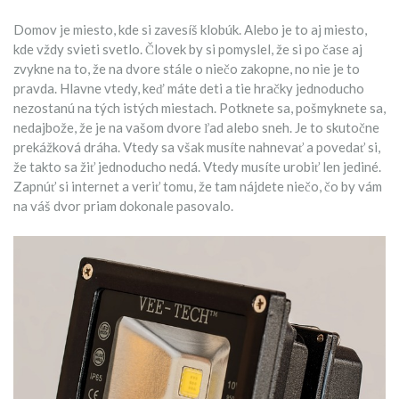
Domov je miesto, kde si zavesíš klobúk. Alebo je to aj miesto,
kde vždy svieti svetlo. Človek by si pomyslel, že si po čase aj
zvykne na to, že na dvore stále o niečo zakopne, no nie je to
pravda. Hlavne vtedy, keď máte deti a tie hračky jednoducho
nezostanú na tých istých miestach. Potknete sa, pošmyknete sa,
nedajbože, že je na vašom dvore ľad alebo sneh. Je to skutočne
prekážková dráha. Vtedy sa však musíte nahnevať a povedať si,
že takto sa žiť jednoducho nedá. Vtedy musíte urobiť len jediné.
Zapnúť si internet a veriť tomu, že tam nájdete niečo, čo by vám
na váš dvor priam dokonale pasovalo.