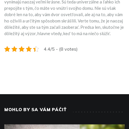
vynímajú naozaj veľmi krásne. Sú teda univerzálne a ľahko ich
prepojíte s tým, čo máte vo vnútri svojho domu. Nie sú však
dobré len na to, aby vám dvor osvetľovali, ale aj na to, aby vám
ho oživili a určitým spôsobom skrášlili. Verte tomu, že je naozaj
dôležité, aby ste sa tým začali zaoberať. Predsa len, skutočne je
dôležitý aj výzor, hlavne vtedy, keď to má na niečo slúžiť.
4.4/5 - (8 votes)
MOHLO BY SA VÁM PÁČIŤ