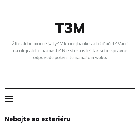
Skip
to
content
T3M
Žlté alebo modré šaty? V ktorej banke založiť účet? Variť
na oleji alebo na masti? Nie ste si istí? Tak si tie správne
odpovede potvrďte na našom webe.
Nebojte sa exteriéru