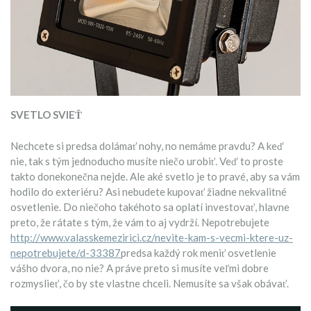
SVETLO SVIEŤ
Nechcete si predsa dolámať nohy, no nemáme pravdu? A keď
nie, tak s tým jednoducho musíte niečo urobiť. Veď to proste
takto donekonečna nejde. Ale aké svetlo je to pravé, aby sa vám
hodilo do exteriéru? Asi nebudete kupovať žiadne nekvalitné
osvetlenie. Do niečoho takéhoto sa oplatí investovať, hlavne
preto, že rátate s tým, že vám to aj vydrží. Nepotrebujete
http://www.valasskemezirici.cz/nevite-kam-s-vecmi-ktere-uz-
nepotrebujete/d-33387
predsa každý rok meniť osvetlenie
vášho dvora, no nie? A práve preto si musíte veľmi dobre
rozmyslieť, čo by ste vlastne chceli. Nemusíte sa však obávať.