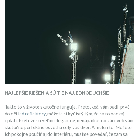
NAJLEPŠIE RIEŠENIA SÚ TIE NAJJEDNODUCHŠIE
Takto to v živote skutočne funguje. Preto, keď vám padli prvé
do očí
led reflektory
, môžete si byť istý tým, že sa to naozaj
oplatí. Pretože sú veľmi elegantné, nenápadné, no zároveň vám
skutočne perfektne osvetlia celý váš dvor. A nielen to. Môžete
ich pokojne použiť aj do interiéru, musíme povedať, že tam sa