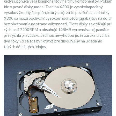
kedysi, ponúka veľa komponentov na trhu komponentov. Pokiaľ
ide o pevné disky, model Toshiba X300 je vysokokapacitný
vysokovýkonný šampión, ktorý stojí za to pozrieť sa. Jednotky
X300 sa môžu pochváliť vysokou hodnotou gigabajtov na dolár
bez obetovania na strane výkonnosti. Tieto disky sa otáčajú pri
rýchlosti 7200RPM a obsahujú 128MB vyrovnávacej pamäte
pre rýchlu prevádzku. Jedinou nevýhodou je, že záruka trvá iba
dva roky, čo sa zdá byť krátke pre disk určený na ukladanie
takých dôležitých údajov.