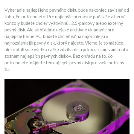
Vyberanie najlepšieho pevného disku bude nakoniec závisieť od
toho, čo potrebujete. Pre najlepšie prenosné počítače a herné
konzoly budete chcieť vyzdvihnúť 2,5-palcový alebo externý
pevný disk. Ale ak hľadáte nejaké archívne ukladanie pre
najlepšie herné PC, budete chcieť ísť na najrýchlejší a
najrozsiahlejší pevný disk, ktorý nájdete. Vieme, je to mätúce,
ale urobili sme všetko ťažké zdvíhanie a priniesli sme vám tento
zoznam najlepších pevných diskov. Bez ohľadu na to, čo
potrebujete, nájdete ten najlepší pevný disk pre vaše potreby
tu.