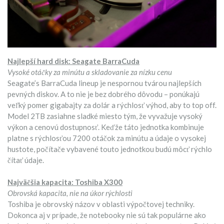
Najlepší hard disk: Seagate BarraCuda
Vysoké otáčky za minútu a skladovanie za nízku cenu
Seagate’s BarraCuda lineup je nespornou tvárou najlepších
pevných diskov. A to nie je bez dobrého dôvodu – ponúkajú
veľký pomer gigabajty za dolár a rýchlosť výhod, aby to top off.
Model 2TB zasiahne sladké miesto tým, že vyvažuje vysoký
výkon a cenovú dostupnosť. Keďže táto jednotka kombinuje
platne s rýchlosťou 7200 otáčok za minútu a údaje o vysokej
hustote, počítače vybavené touto jednotkou budú môcť rýchlo
čítať údaje.
Najväčšia kapacita: Toshiba X300
Obrovská kapacita, nie na úkor rýchlosti
Toshiba je obrovský názov v oblasti výpočtovej techniky.
Dokonca aj v prípade, že notebooky nie sú tak populárne ako