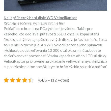
Najlepší herný hard disk: WD VelociRaptor
Rýchlejšie točenie, rýchlejšie hranie hier
Pokiaľ ide o hranie na PC, rýchlosť je všetko. Takže pre
každého, kto odolával pútavosti SSD a chcel ju kopať starú
školu s jedným z najlepších pevných diskov, je čas na niečo, čo sa
točí o niečo rýchlejšie. A s WD VelociRaptor a jeho špinavou
rýchlosťou odstreďovania 10 000 otáčok za minútu, budete
chcieť venovať pozornosť. Vďaka kapacitám až do 1TB sú disky
VelociRaptor pripravené na ukladanie veľkých herných knižníc a
super rýchle platne pomôžu týmto hrám rýchlo spustiť a načítať.
4.4/5 - (12 votes)