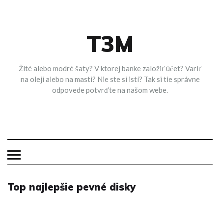
Skip
to
content
T3M
Žlté alebo modré šaty? V ktorej banke založiť účet? Variť
na oleji alebo na masti? Nie ste si istí? Tak si tie správne
odpovede potvrďte na našom webe.
Top najlepšie pevné disky