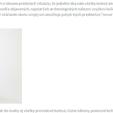
en si skúsme predstaviť situáciu, že jedného dňa nám všetky kolesá z
dľa objavených, najstarších archeologických nálezov zvyškov kolies. 
 otáčaním okolo svojej osi umožňuje pohyb iných predmetov,“ hovorí 
ziať do úvahy aj všetky prevodové kolesá, rôzne náhony, pomocné kolie