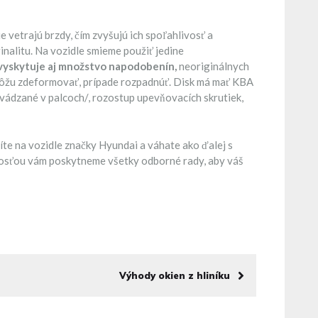
e vetrajú brzdy, čím zvyšujú ich spoľahlivosť a
ginalitu. Na vozidle smieme použiť jedine
 vyskytuje aj množstvo napodobenín,
neoriginálnych
a môžu zdeformovať, prípade rozpadnúť. Disk má mať KBA
uvádzané v palcoch/, rozostup upevňovacích skrutiek,
te na vozidle značky Hyundai a váhate ako ďalej s
dosťou vám poskytneme všetky odborné rady, aby váš
Výhody okien z hliníku