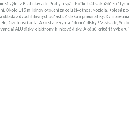
e si výlet z Bratislavy do Prahy a späť. Koľkokrát sa každé zo štyroc
ní. Okolo 115 miliónov otočení za celú životnosť vozidla.
Kolesá po
a skladá z dvoch hlavných súčastí. Z disku a pneumatiky. Kým pneuma
lej životnosti auta.
Ako si ale vybrať dobré disky ?
V zásade, čo do
ývané aj ALU disky, elektróny, hlinkové disky.
Aké sú kritériá výberu 