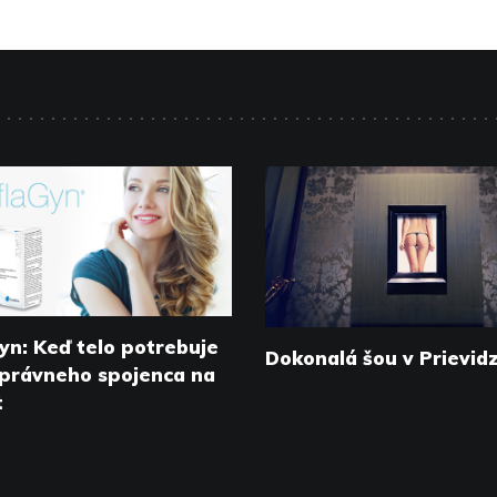
yn: Keď telo potrebuje
Dokonalá šou v Prievidz
správneho spojenca na
t