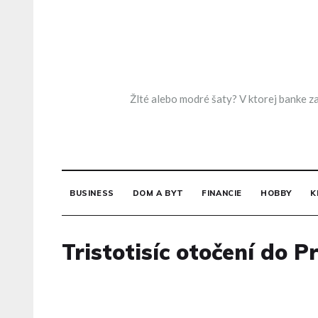
Skip
to
content
Žlté alebo modré šaty? V ktorej banke za
BUSINESS
DOM A BYT
FINANCIE
HOBBY
K
Tristotisíc otočení do P