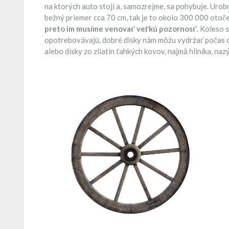
na ktorých auto stojí a, samozrejme, sa pohybuje. Urobm
bežný priemer cca 70 cm, tak je to okolo 300 000 otoče
preto im musíme venovať veľkú pozornosť.
Koleso s
opotrebovávajú, dobré disky nám môžu vydržať počas ce
alebo disky zo zliatin ľahkých kovov, najmä hliníka, naz