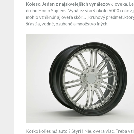
Koleso. Jeden z najskvelejších vynálezov človeka
. L
druhu Homo Sapiens. Vynález starý okolo 6000 rokov, po
mohlo vzniknúť aj oveľa skôr… „Kruhový predmet, ktorý
šťastia, vodné, ozubené a množstvo iných.
Koľko kolies má auto ? Štyri ! Nie, oveľa viac. Treba v