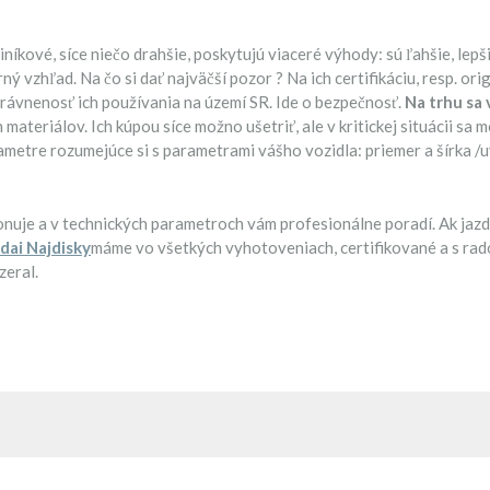
níkové, síce niečo drahšie, poskytujú viaceré výhody: sú ľahšie, lepši
ný vzhľad. Na čo si dať najväčší pozor ? Na ich certifikáciu, resp. ori
rávnenosť ich používania na území SR. Ide o bezpečnosť.
Na trhu sa
materiálov. Ich kúpou síce možno ušetriť, ale v kritickej situácii s
ametre rozumejúce si s parametrami vášho vozidla: priemer a šírka /
uje a v technických parametroch vám profesionálne poradí. Ak jazdí
dai Najdisky
máme vo všetkých vyhotoveniach, certifikované a s ra
zeral.