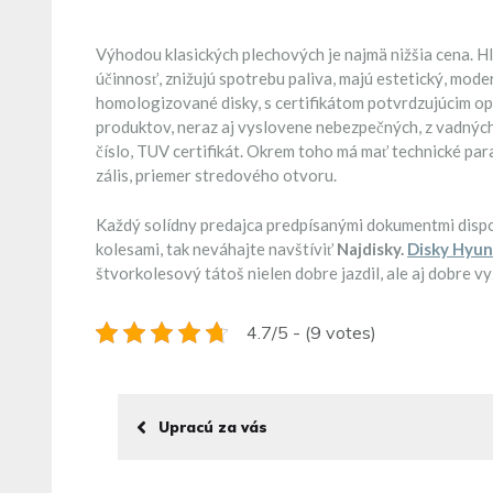
Výhodou klasických plechových je najmä nižšia cena. Hli
účinnosť, znižujú spotrebu paliva, majú estetický, moder
homologizované disky, s certifikátom potvrdzujúcim op
produktov, neraz aj vyslovene nebezpečných, z vadných 
číslo, TUV certifikát. Okrem toho má mať technické par
zális, priemer stredového otvoru.
Každý solídny predajca predpísanými dokumentmi dispon
kolesami, tak neváhajte navštíviť
Najdisky.
Disky Hyun
štvorkolesový tátoš nielen dobre jazdil, ale aj dobre vy
4.7/5 - (9 votes)
Upracú za vás