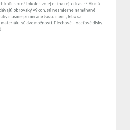
h kolies otočí okolo svojej osi na tejto trase ? Ak má
dávajú obrovský výkon, sú nesmierne namáhané,
tiky musíme primerane často meniť, lebo sa
 materiálu, sú dve možnosti. Plechové – oceľové disky,
?