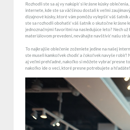
Rozhodli ste sa aj vy nakúpiť si krásne kúsky oblečenia,
internete, kde ste sa väčšinou dostali k veľmi zaujíma
dizajnové kúsky, ktoré vám pomôžu vylepšiť váš šatník
ste sa rozhodli obohatiť váš šatník o skutočne krásne k
jednoznačnými favoritmi na nasledujúce leto? Nech už 
materiálovom prevedení, neváhajte navštíviť našu strán
To najkrajšie oblečenie zoženiete jedine na našej int
ste museli kamkoľvek chodiť a čokoľvek navyše robiť! N
aj veľmi prehľadné, nakoľko si môžete vybrať presne to,
nakoľko ide o veci, ktoré presne potrebujete a hľadáte