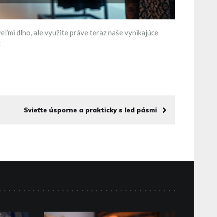
eľmi dlho, ale využite práve teraz naše vynikajúce
!
Svieťte úsporne a prakticky s led pásmi