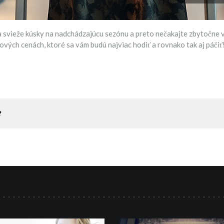
a svieže kúsky na nadchádzajúcu sezónu a preto nečakajte zbytočne v
vých cenách, ktoré sa vám budú najviac hodiť a rovnako tak aj páčiť
?