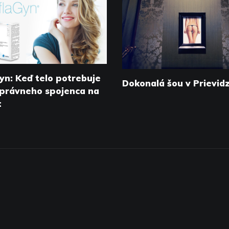
yn: Keď telo potrebuje
Dokonalá šou v Prievidz
správneho spojenca na
t