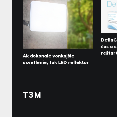
DeflaG
čas a 
reštar
Ak dokonalé vonkajšie
osvetlenie, tak LED reflektor
T3M