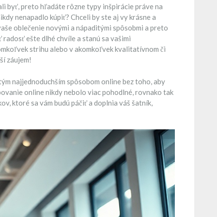
ali byť, preto hľadáte rôzne typy inšpirácie práve na
kdy nenapadlo kúpiť? Chceli by ste aj vy krásne a
aše oblečenie novými a nápaditými spôsobmi a preto
 radosť ešte dlhé chvíle a stanú sa vašimi
omkoľvek strihu alebo v akomkoľvek kvalitatívnom či
ší záujem!
v tým najjednoduchším spôsobom online bez toho, aby
povanie online nikdy nebolo viac pohodlné, rovnako tak
ov, ktoré sa vám budú páčiť a doplnia váš šatník,