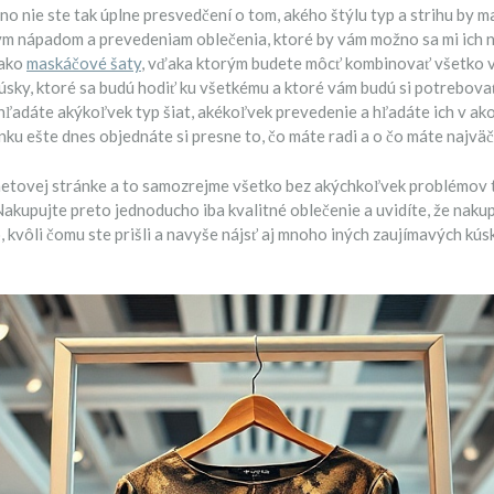
 no nie ste tak úplne presvedčení o tom, akého štýlu typ a strihu by m
vým nápadom a prevedeniam oblečenia, ktoré by vám možno sa mi ich ni
 ako
maskáčové šaty
, vďaka ktorým budete môcť kombinovať všetko v
úsky, ktoré sa budú hodiť ku všetkému a ktoré vám budú si potrebovať
hľadáte akýkoľvek typ šiat, akékoľvek prevedenie a hľadáte ich v ak
ku ešte dnes objednáte si presne to, čo máte radi a o čo máte najväč
ernetovej stránke a to samozrejme všetko bez akýchkoľvek problémo
akupujte preto jednoducho iba kvalitné oblečenie a uvidíte, že naku
 kvôli čomu ste prišli a navyše nájsť aj mnoho iných zaujímavých kúsk
!