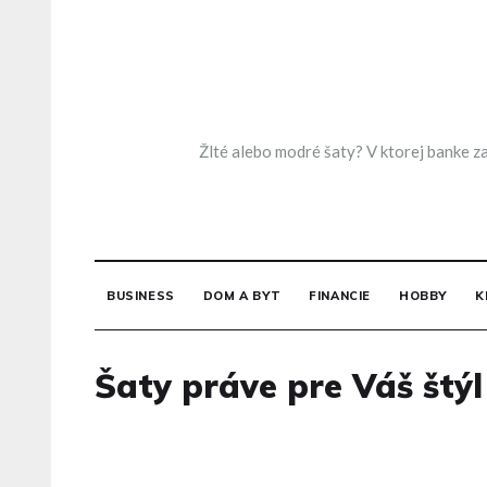
Skip
to
content
Žlté alebo modré šaty? V ktorej banke za
BUSINESS
DOM A BYT
FINANCIE
HOBBY
K
Šaty práve pre Váš štýl