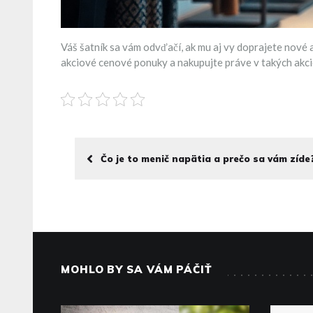
Váš šatník sa vám odvďačí, ak mu aj vy doprajete nové 
akciové cenové ponuky a nakupujte práve v takých akcio
Čo je to menič napätia a prečo sa vám zíde
MOHLO BY SA VÁM PÁČIŤ