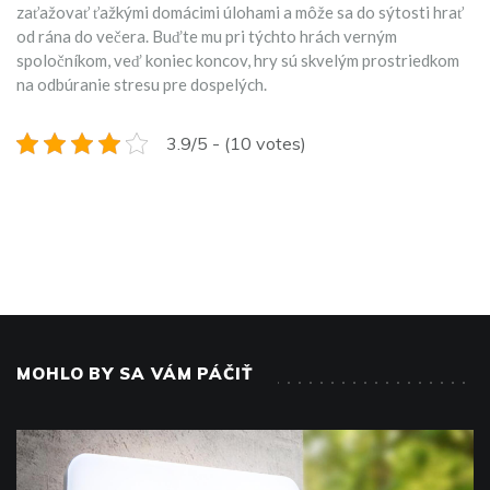
zaťažovať ťažkými domácimi úlohami a môže sa do sýtosti hrať
od rána do večera. Buďte mu pri týchto hrách verným
spoločníkom, veď koniec koncov, hry sú skvelým prostriedkom
na odbúranie stresu pre dospelých.
3.9/5 - (10 votes)
MOHLO BY SA VÁM PÁČIŤ