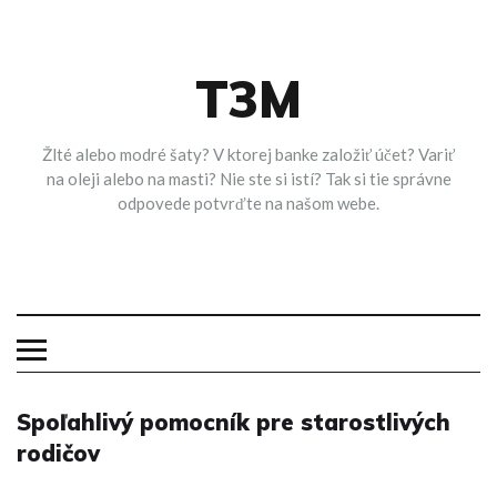
Skip
to
content
T3M
Žlté alebo modré šaty? V ktorej banke založiť účet? Variť
na oleji alebo na masti? Nie ste si istí? Tak si tie správne
odpovede potvrďte na našom webe.
Spoľahlivý pomocník pre starostlivých
rodičov