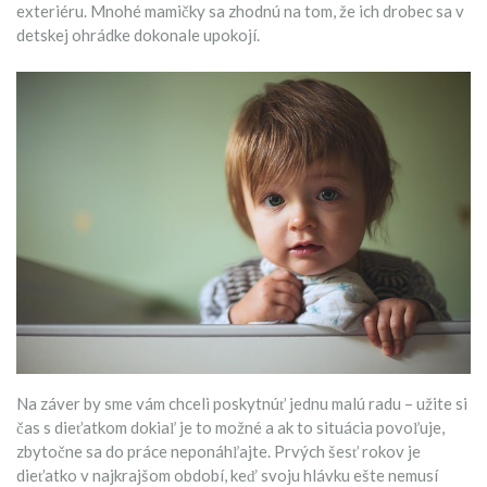
exteriéru. Mnohé mamičky sa zhodnú na tom, že ich drobec sa v
detskej ohrádke dokonale upokojí.
Na záver by sme vám chceli poskytnúť jednu malú radu – užite si
čas s dieťatkom dokiaľ je to možné a ak to situácia povoľuje,
zbytočne sa do práce neponáhľajte. Prvých šesť rokov je
dieťatko v najkrajšom období, keď svoju hlávku ešte nemusí