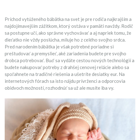
Príchod vytúženého bábätka na svet je pre rodiča najkrajším a
najdojímavejším zážitkom, ktorý ostáva v pamäti navždy. Rodič
sa postupne učí, ako správne vychovávať a aj napriek tomu, že
dieťatko nie vždy poslúcha, miluje ho z celého svojho srdca.
Pred narodením bábätka je však potrebné poriadne si
preštudovať a premyslieť, aké zariadenia budete pre svojho
drobca potrebovať. Buď sa vydáte cestou nových technológií a
budete nakupovať potreby z drahšej cenovej relácie alebo sa
spoľahnete na tradičné riešenia a ušetríte desiatky eur. Na
internetových fórach sa isto nájdu prívrženci a odporcovia
obidvoch možností, rozhodnúť sa už ale musíte iba vy.