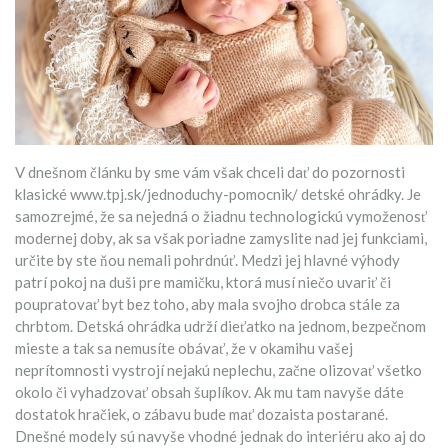
V dnešnom článku by sme vám však chceli dať do pozornosti
klasické
www.tpj.sk/jednoduchy-pomocnik/
detské ohrádky. Je
samozrejmé, že sa nejedná o žiadnu technologickú vymoženosť
modernej doby, ak sa však poriadne zamyslite nad jej funkciami,
určite by ste ňou nemali pohrdnúť. Medzi jej hlavné výhody
patrí pokoj na duši pre mamičku, ktorá musí niečo uvariť či
poupratovať byt bez toho, aby mala svojho drobca stále za
chrbtom. Detská ohrádka udrží dieťatko na jednom, bezpečnom
mieste a tak sa nemusíte obávať, že v okamihu vašej
neprítomnosti vystrojí nejakú neplechu, začne olizovať všetko
okolo či vyhadzovať obsah šuplíkov. Ak mu tam navyše dáte
dostatok hračiek, o zábavu bude mať dozaista postarané.
Dnešné modely sú navyše vhodné jednak do interiéru ako aj do