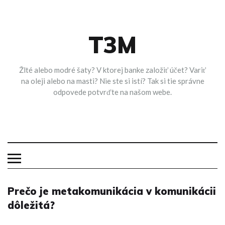
Skip
to
content
T3M
Žlté alebo modré šaty? V ktorej banke založiť účet? Variť
na oleji alebo na masti? Nie ste si istí? Tak si tie správne
odpovede potvrďte na našom webe.
Prečo je metakomunikácia v komunikácii
dôležitá?