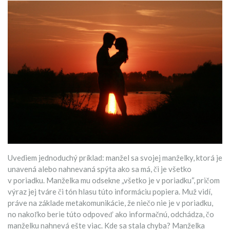
Uvediem jednoduchý príklad: manžel sa svojej manželky, ktorá je
unavená alebo nahnevaná spýta ako sa má, či je všetko
v poriadku. Manželka mu odsekne „všetko je v poriadku“, pričom
výraz jej tváre či tón hlasu túto informáciu popiera. Muž vidí,
práve na základe metakomunikácie, že niečo nie je v poriadku,
no nakoľko berie túto odpoveď ako informačnú, odchádza, čo
manželku nahnevá ešte viac. Kde sa stala chyba? Manželka