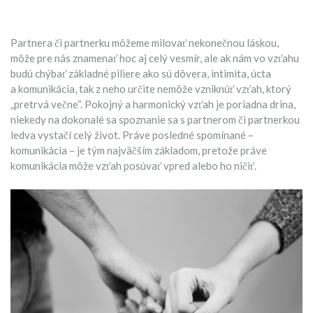
Partnera či partnerku môžeme milovať nekonečnou láskou,
môže pre nás znamenať hoc aj celý vesmír, ale ak nám vo vzťahu
budú chýbať základné piliere ako sú dôvera, intimita, úcta
a komunikácia, tak z neho určite nemôže vzniknúť vzťah, ktorý
„pretrvá večne“. Pokojný a harmonický vzťah je poriadna drina,
niekedy na dokonalé sa spoznanie sa s partnerom či partnerkou
ledva vystačí celý život. Práve posledné spomínané –
komunikácia – je tým najväčším základom, pretože práve
komunikácia môže vzťah posúvať vpred alebo ho ničiť.