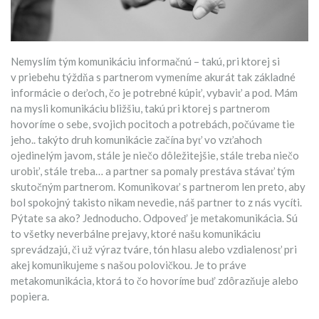
Nemyslím tým komunikáciu informačnú – takú, pri ktorej si
v priebehu týždňa s partnerom vymeníme akurát tak základné
informácie o deťoch, čo je potrebné kúpiť, vybaviť a pod. Mám
na mysli komunikáciu bližšiu, takú pri ktorej s partnerom
hovoríme o sebe, svojich pocitoch a potrebách, počúvame tie
jeho.. takýto druh komunikácie začína byť vo vzťahoch
ojedinelým javom, stále je niečo dôležitejšie, stále treba niečo
urobiť, stále treba… a partner sa pomaly prestáva stávať tým
skutočným partnerom. Komunikovať s partnerom len preto, aby
bol spokojný takisto nikam nevedie, náš partner to z nás vycíti.
Pýtate sa ako? Jednoducho. Odpoveď je metakomunikácia. Sú
to všetky neverbálne prejavy, ktoré našu komunikáciu
sprevádzajú, či už výraz tváre, tón hlasu alebo vzdialenosť pri
akej komunikujeme s našou polovičkou. Je to práve
metakomunikácia, ktorá to čo hovoríme buď zdôrazňuje alebo
popiera.