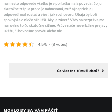
namiesto odpovede všetko je v poriadku mala povedať čo ju
skutočne trápi a prečo je nahnevaná, muž aj napriek jej
odpovedi mal zostať a viesť ju k rozhovoru. Obaja by boli
spokojní a o niečo si bližší.
Aký je záver? Vždy sa rozprávajme
na rovinu to čo skutočne cítime. Práve naše neverbálne prejavy
ukážu, či hovoríme pravdu alebo nie.
4.5/5 - (8 votes)
Čo vlastne tí muži chcú?
MOHLO BY SA VÁM PÁČIŤ